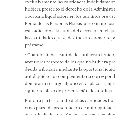
exclusivamente las cantidades indebidamente
hubiera prescrito el derecho de la Administr
oportuna liquidación
, en los términos previs
Renta de las Personas Físicas, pero
sin inclus
esta adicción a la cuota
del ejercicio en el q
las cantidades que se destine directamente po
préstamo
.
•
Cuando dichas cantidades hubieran tenido 
anteriores respecto de los que no hubiera pr
deuda tributaria
mediante la oportuna liquida
autoliquidación complementaria
correspondi
demora, ni recargo alguno
en el plazo compre
siguiente plazo de presentación de autoliqui
Por otra parte, cuando dichas cantidades hub
cuyo plazo de presentación de autoliquidació
acuerdo de devolución
de las mismas celebra