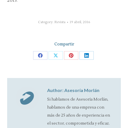
2015.
Category:
Revista
19 abril, 2016
Compartir
Share
Share
Share
Share
on
on
on
on
Facebook
X
Pinterest
LinkedIn
Author:
Asesoría Morlán
Si hablamos de Asesoría Morlán,
hablamos de una empresa con
más de 25 años de experiencia en
el sector, comprometida y eficaz.