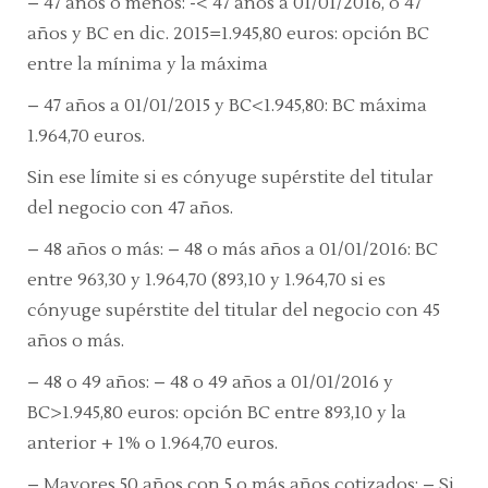
– 47 años o menos:
-<
47 años a 01/01/2016, o 47
años y BC en dic. 2015=1.945,80 euros: opción BC
entre la mínima y la máxima
–
47 años a 01/01/2015 y BC<1.945,80:
BC máxima
1.964,70 euros.
Sin ese límite si es cónyuge supérstite del titular
del negocio con 47 años.
– 48 años o más:
– 48 o más años a 01/01/2016: BC
entre 963,30 y 1.964,70 (893,10 y 1.964,70 si es
cónyuge supérstite del titular del negocio con 45
años o más.
–
48 o 49 años:
– 48 o 49 años a 01/01/2016 y
BC>1.945,80 euros: opción BC entre 893,10 y la
anterior + 1% o 1.964,70 euros.
– Mayores 50 años con 5 o más años cotizados:
– Si