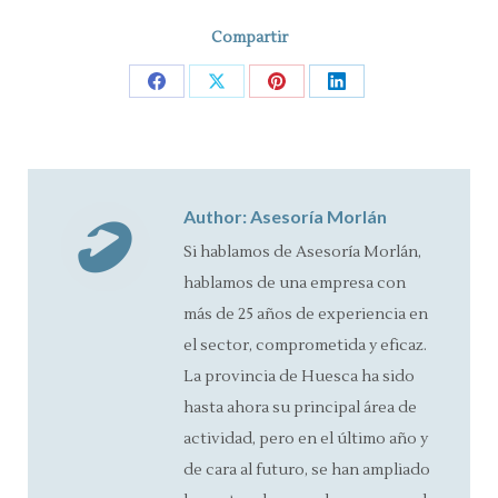
Compartir
Share
Share
Share
Share
on
on
on
on
Facebook
X
Pinterest
LinkedIn
Author:
Asesoría Morlán
Si hablamos de Asesoría Morlán,
hablamos de una empresa con
más de 25 años de experiencia en
el sector, comprometida y eficaz.
La provincia de Huesca ha sido
hasta ahora su principal área de
actividad, pero en el último año y
de cara al futuro, se han ampliado