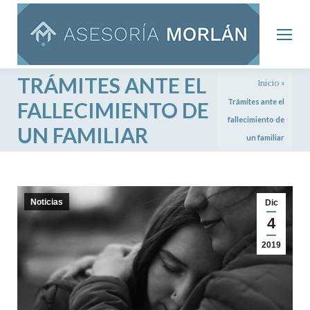
TRÁMITES ANTE EL
Inicio
»
Trámites ante el
FALLECIMIENTO DE
fallecimiento de
UN FAMILIAR
un familiar
Noticias
Dic
4
2019