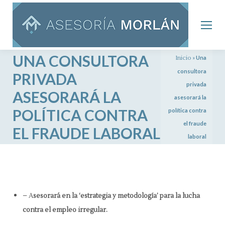
UNA CONSULTORA
Inicio
»
Una
consultora
PRIVADA
privada
ASESORARÁ LA
asesorará la
POLÍTICA CONTRA
política contra
el fraude
EL FRAUDE LABORAL
laboral
– A
sesorará en la ‘estrategia y metodología’ para la lucha
contra el empleo irregular.