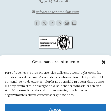
(+34) 974 226 400
info@asesoriamorlan.com
Find us on:
Facebook
X
Rss
Linkedin
Mail
Website
page
page
page
page
page
page
opens
opens
opens
opens
opens
opens
in
in
in
in
in
in
new
new
new
new
new
new
window
window
window
window
window
window
Oficina Aínsa
Gestionar consentimiento
Avd. Aragón, 8 - 22330 Ainsa
Para ofrecer las mejores experiencias, utilizamos tecnologías como las
cookies para almacenar y/o acceder a la información del dispositivo. El
(+34) 974 500 949
consentimiento de estas tecnologías nos permitirá procesar datos como
el comportamiento de navegación o las identificaciones únicas en este
ainsa@asesoriamorlan.com
sitio. No consentir o retirar el consentimiento, puede afectar
negativamente a ciertas características y funciones.
Find us on:
Facebook
X
Rss
Linkedin
Mail
Website
page
page
page
page
page
page
Aceptar