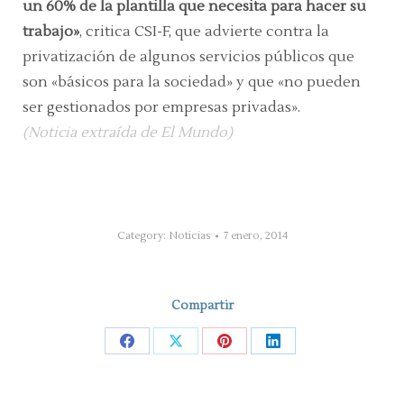
un 60% de la plantilla que necesita para
hacer su
trabajo»
, critica CSI-F, que advierte contra la
privatización de algunos servicios públicos que
son «básicos para la sociedad» y que «no pueden
ser gestionados por empresas privadas».
(Noticia extraída de El Mundo)
Category:
Noticias
7 enero, 2014
Compartir
Share
Share
Share
Share
on
on
on
on