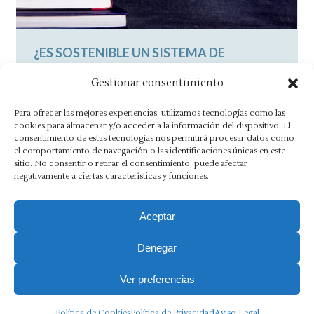
¿ES SOSTENIBLE UN SISTEMA DE
PENSIONES DE REPARTO?
Gestionar consentimiento
Noticias
By
Asesoria Morlán
3 agosto, 2016
Para ofrecer las mejores experiencias, utilizamos tecnologías como las
El déficit de la Seguridad Social se dispara y
cookies para almacenar y/o acceder a la información del dispositivo. El
consentimiento de estas tecnologías nos permitirá procesar datos como
prueba de ello es que el Fondo de Reserva
el comportamiento de navegación o las identificaciones únicas en este
se…
sitio. No consentir o retirar el consentimiento, puede afectar
negativamente a ciertas características y funciones.
Aceptar
Denegar
Aviso Legal
·
Política de Privacidad
·
Política de Cookies
·
Canal Ético
Ver preferencias
Copyright 2025 Ⓒ Asesoria Morlán. Todos los derechos
Política de Cookies
Política de Privacidad
Aviso Legal