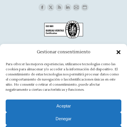
Find us on:
Facebook
X
Rss
Linkedin
Mail
Website
page
page
page
page
page
page
opens
opens
opens
opens
opens
opens
in
in
in
in
in
in
new
new
new
new
new
new
window
window
window
window
window
window
Oficina Aínsa
Gestionar consentimiento
Avd. Aragón, 8 - 22330 Ainsa
Para ofrecer las mejores experiencias, utilizamos tecnologías como las
cookies para almacenar y/o acceder a la información del dispositivo. El
(+34) 974 500 949
consentimiento de estas tecnologías nos permitirá procesar datos como
el comportamiento de navegación o las identificaciones únicas en este
ainsa@asesoriamorlan.com
sitio. No consentir o retirar el consentimiento, puede afectar
negativamente a ciertas características y funciones.
Find us on:
Facebook
X
Rss
Linkedin
Mail
Website
page
page
page
page
page
page
Aceptar
opens
opens
opens
opens
opens
opens
Denegar
Aviso Legal
·
Política de Privacidad
·
Política de Cookies
·
in
in
in
in
in
in