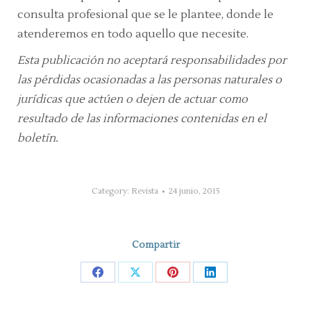
consulta profesional que se le plantee, donde le
atenderemos en todo aquello que necesite.
Esta publicación no aceptará responsabilidades por
las pérdidas ocasionadas a las personas naturales o
jurídicas que actúen o dejen de actuar como
resultado de las informaciones contenidas en el
boletín.
Category:
Revista
24 junio, 2015
Compartir
Share
Share
Share
Share
on
on
on
on