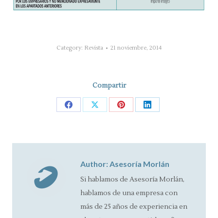
Category:
Revista
21 noviembre, 2014
Compartir
Share
Share
Share
Share
on
on
on
on
Facebook
X
Pinterest
LinkedIn
Author:
Asesoría Morlán
Si hablamos de Asesoría Morlán,
hablamos de una empresa con
más de 25 años de experiencia en