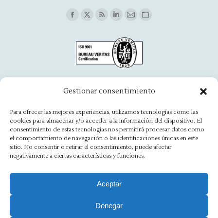
Find us on:
Facebook
X
Rss
Linkedin
Mail
Website
page
page
page
page
page
page
opens
opens
opens
opens
opens
opens
in
in
in
in
in
in
new
new
new
new
new
new
window
window
window
window
window
window
Oficina Aínsa
Gestionar consentimiento
Avd. Aragón, 8 - 22330 Ainsa
Para ofrecer las mejores experiencias, utilizamos tecnologías como las
cookies para almacenar y/o acceder a la información del dispositivo. El
(+34) 974 500 949
consentimiento de estas tecnologías nos permitirá procesar datos como
el comportamiento de navegación o las identificaciones únicas en este
ainsa@asesoriamorlan.com
sitio. No consentir o retirar el consentimiento, puede afectar
negativamente a ciertas características y funciones.
Find us on:
Facebook
X
Rss
Linkedin
Mail
Website
page
page
page
page
page
page
Aceptar
opens
opens
opens
opens
opens
opens
Denegar
Aviso Legal
·
Política de Privacidad
·
Política de Cookies
·
in
in
in
in
in
in