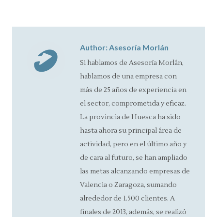
on
on
on
on
Facebook
X
Pinterest
LinkedIn
Author:
Asesoría Morlán
Si hablamos de Asesoría Morlán,
hablamos de una empresa con
más de 25 años de experiencia en
el sector, comprometida y eficaz.
La provincia de Huesca ha sido
hasta ahora su principal área de
actividad, pero en el último año y
de cara al futuro, se han ampliado
las metas alcanzando empresas de
Valencia o Zaragoza, sumando
alrededor de 1.500 clientes. A
finales de 2013, además, se realizó