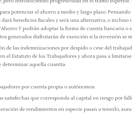
, pero introduciendo progresividad en el tramo superior. L
para potenciar el ahorro a medio y largo plazo. Pensando
ará beneficios fiscales y será una alternativa, o incluso
 ‘Ahorro 5’ podrán adoptar la forma de cuenta bancaria o se
tos generados disfrutarán de exención si la inversión se
ión de las indemnizaciones por despido o cese del trabajad
en el Estatuto de los Trabajadores y ahora pasa a limitars
e determinar aquella cuantía.
bajadores por cuenta propia o autónomos.
mas satisfechas que corresponda al capital en riesgo por fa
deración de rendimientos en especie pasan a tenerlo, aun