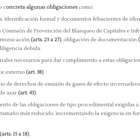
o c
oncreta algunas obligaciones
como:
es. Identificación formal y documentos fehacientes de ide
a Comisión de Prevención del Blanqueo de Capitales e Inf
comunicación
(arts. 23 a 27)
, obligación de documentación
iligencia debida.
iales necesarios para dar cumplimiento a estas obligacio
tor externo
(art. 38)
.
cio de derechos de emisión de gases de efecto invernader
 de azar
(art. 43)
.
nto de las obligaciones de tipo procedimental exigidas a c
s de tamaño más reducido, incrementando la exigencia en 
(arts. 15 a 18)
.