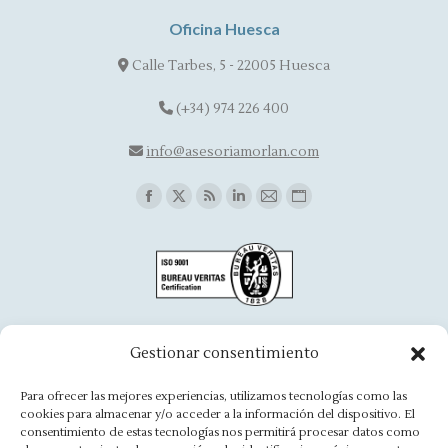
Oficina Huesca
Calle Tarbes, 5 - 22005 Huesca
(+34) 974 226 400
info@asesoriamorlan.com
Find us on:
Facebook
X
Rss
Linkedin
Mail
Website
page
page
page
page
page
page
opens
opens
opens
opens
opens
opens
in
in
in
in
in
in
new
new
new
new
new
new
window
window
window
window
window
window
Oficina Aínsa
Gestionar consentimiento
Avd. Aragón, 8 - 22330 Ainsa
Para ofrecer las mejores experiencias, utilizamos tecnologías como las
cookies para almacenar y/o acceder a la información del dispositivo. El
(+34) 974 500 949
consentimiento de estas tecnologías nos permitirá procesar datos como