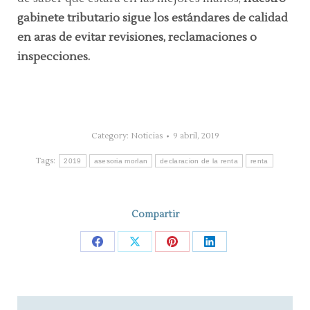
gabinete tributario sigue los estándares de calidad
en aras de evitar revisiones, reclamaciones o
inspecciones.
Category:
Noticias
9 abril, 2019
Tags:
2019
asesoria morlan
declaracion de la renta
renta
Compartir
Share
Share
Share
Share
on
on
on
on
Facebook
X
Pinterest
LinkedIn