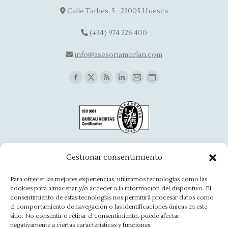
Calle Tarbes, 5 - 22005 Huesca
(+34) 974 226 400
info@asesoriamorlan.com
Find us on:
Facebook
X
Rss
Linkedin
Mail
Website
page
page
page
page
page
page
opens
opens
opens
opens
opens
opens
in
in
in
in
in
in
new
new
new
new
new
new
window
window
window
window
window
window
Oficina Aínsa
Gestionar consentimiento
Avd. Aragón, 8 - 22330 Ainsa
Para ofrecer las mejores experiencias, utilizamos tecnologías como las
cookies para almacenar y/o acceder a la información del dispositivo. El
(+34) 974 500 949
consentimiento de estas tecnologías nos permitirá procesar datos como
el comportamiento de navegación o las identificaciones únicas en este
ainsa@asesoriamorlan.com
sitio. No consentir o retirar el consentimiento, puede afectar
negativamente a ciertas características y funciones.