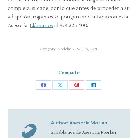
compleja, si cabe, por lo que antes de proceder a su
adopción, rogamos se pongan en contaos con esta
Asesoría.
Llámanos
al 974 226 400.
Category:
Noticias
24 julio, 2020
Compartir
Share
Share
Share
Share
on
on
on
on
Facebook
X
Pinterest
LinkedIn
Author:
Asesoría Morlán
Si hablamos de Asesoría Morlán,