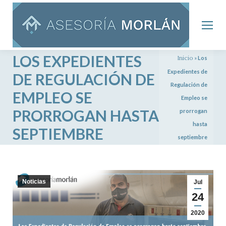
LOS EXPEDIENTES
Inicio
»
Los
Expedientes de
DE REGULACIÓN DE
Regulación de
EMPLEO SE
Empleo se
PRORROGAN HASTA
prorrogan
hasta
SEPTIEMBRE
septiembre
Noticias
Jul
24
2020