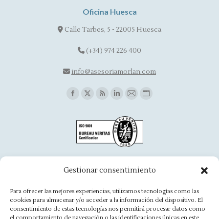
Oficina Huesca
Calle Tarbes, 5 - 22005 Huesca
(+34) 974 226 400
info@asesoriamorlan.com
Find us on:
Facebook
X
Rss
Linkedin
Mail
Website
page
page
page
page
page
page
opens
opens
opens
opens
opens
opens
in
in
in
in
in
in
new
new
new
new
new
new
window
window
window
window
window
window
Oficina Aínsa
Gestionar consentimiento
Avd. Aragón, 8 - 22330 Ainsa
Para ofrecer las mejores experiencias, utilizamos tecnologías como las
cookies para almacenar y/o acceder a la información del dispositivo. El
(+34) 974 500 949
consentimiento de estas tecnologías nos permitirá procesar datos como
el comportamiento de navegación o las identificaciones únicas en este