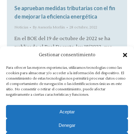
Se aprueban medidas tributarias con el fin
de mejorar la eficiencia energética
Noticias
By
Asesoría Morlán
28 octubre, 2022
En el BOE del 19 de octubre de 2022 se ha
publicado el Real Decreto-ley 18/2022, que
Gestionar consentimiento
amplía en un…
Para ofrecer las mejores experiencias, utilizamos tecnologías como las
cookies para almacenar y/o acceder a la información del dispositivo. El
consentimiento de estas tecnologías nos permitirá procesar datos como
el comportamiento de navegación o las identificaciones únicas en este
←
1
…
13
14
15
16
17
…
sitio. No consentir o retirar el consentimiento, puede afectar
negativamente a ciertas características y funciones.
50
→
Aceptar
Denegar
Aviso Legal
·
Política de Privacidad
·
Política de Cookies
·