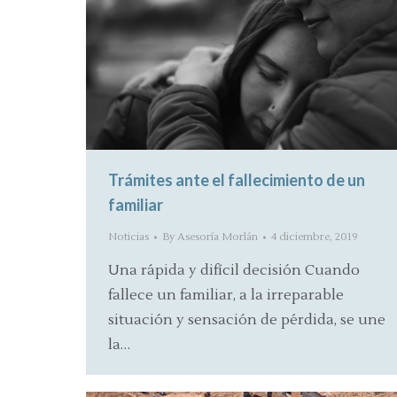
Trámites ante el fallecimiento de un
familiar
Noticias
By
Asesoría Morlán
4 diciembre, 2019
Una rápida y difícil decisión Cuando
fallece un familiar, a la irreparable
situación y sensación de pérdida, se une
la…