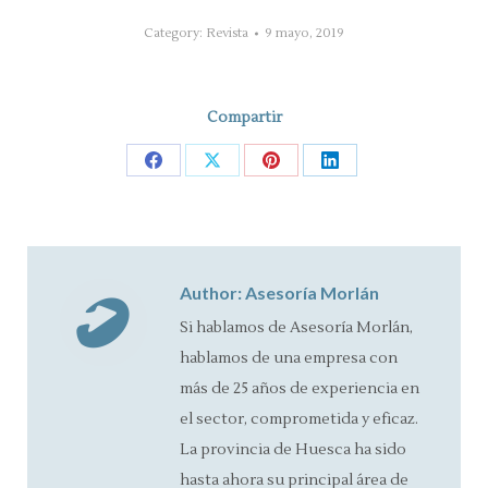
Category:
Revista
9 mayo, 2019
Compartir
Share
Share
Share
Share
on
on
on
on
Facebook
X
Pinterest
LinkedIn
Author:
Asesoría Morlán
Si hablamos de Asesoría Morlán,
hablamos de una empresa con
más de 25 años de experiencia en
el sector, comprometida y eficaz.
La provincia de Huesca ha sido
hasta ahora su principal área de