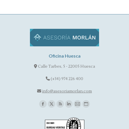
Oficina Huesca
Calle Tarbes, 5 - 22005 Huesca
(+34) 974 226 400
info@asesoriamorlan.com
Find us on:
Facebook
X
Rss
Linkedin
Mail
Website
page
page
page
page
page
page
opens
opens
opens
opens
opens
opens