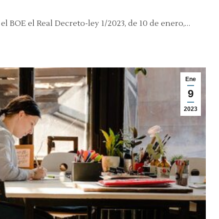
el BOE el Real Decreto-ley 1/2023, de 10 de enero,…
Ene
9
2023