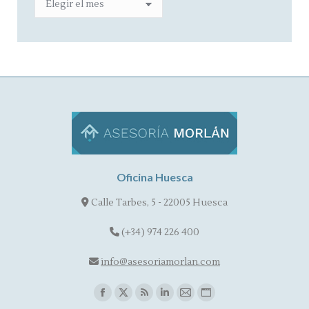
Oficina Huesca
Calle Tarbes, 5 - 22005 Huesca
(+34) 974 226 400
info@asesoriamorlan.com
Find us on:
Facebook
X
Rss
Linkedin
Mail
Website