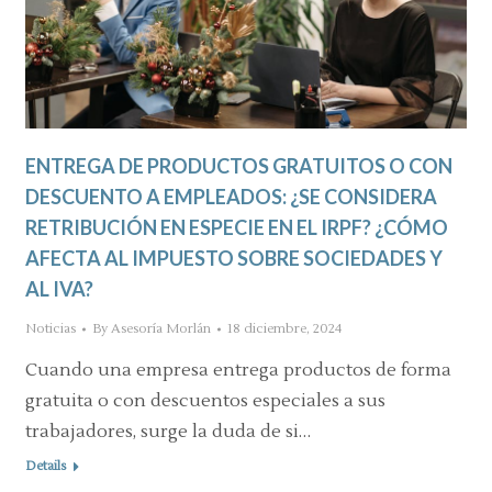
ENTREGA DE PRODUCTOS GRATUITOS O CON
DESCUENTO A EMPLEADOS: ¿SE CONSIDERA
RETRIBUCIÓN EN ESPECIE EN EL IRPF? ¿CÓMO
AFECTA AL IMPUESTO SOBRE SOCIEDADES Y
AL IVA?
Noticias
By
Asesoría Morlán
18 diciembre, 2024
Cuando una empresa entrega productos de forma
gratuita o con descuentos especiales a sus
trabajadores, surge la duda de si…
Details