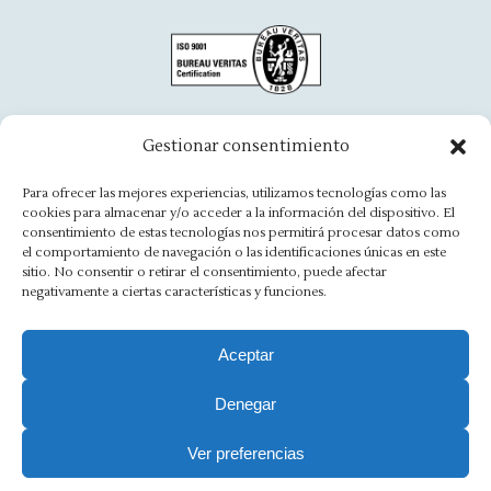
page
page
page
page
page
page
opens
opens
opens
opens
opens
opens
in
in
in
in
in
in
new
new
new
new
new
new
window
window
window
window
window
window
Oficina Aínsa
Gestionar consentimiento
Avd. Aragón, 8 - 22330 Ainsa
Para ofrecer las mejores experiencias, utilizamos tecnologías como las
cookies para almacenar y/o acceder a la información del dispositivo. El
(+34) 974 500 949
consentimiento de estas tecnologías nos permitirá procesar datos como
el comportamiento de navegación o las identificaciones únicas en este
ainsa@asesoriamorlan.com
sitio. No consentir o retirar el consentimiento, puede afectar
negativamente a ciertas características y funciones.
Find us on:
Facebook
X
Rss
Linkedin
Mail
Website
page
page
page
page
page
page
Aceptar
opens
opens
opens
opens
opens
opens
Denegar
Aviso Legal
·
Política de Privacidad
·
Política de Cookies
·
in
in
in
in
in
in
new
new
new
new
new
new
Canal Ético
Ver preferencias
window
window
window
window
window
window
Copyright 2025 Ⓒ Asesoria Morlán. Todos los derechos