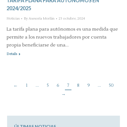
TARIFA PLANA PARA AUTÓNOMOS EN
2024/2025
Noticias
By
Asesoría Morlán
23 octubre, 2024
La tarifa plana para autónomos es una medida que
permite a los nuevos trabajadores por cuenta
propia beneficiarse de una…
Details
←
1
…
5
6
7
8
9
…
50
→
ÚLTIMAS NOTICIAS