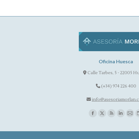
Oficina Huesca
Calle Tarbes, 5 - 22005 H
(+34) 974 226 400
info@asesoriamorlan.
Find us on:
Facebook
X
Rss
Linkedin
Mail
page
page
page
page
pag
opens
opens
opens
opens
ope