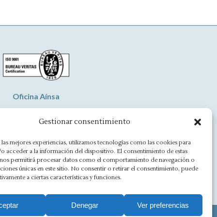
Oficina Aínsa
vd. Aragón, 8 - 22330 Ainsa
Gestionar consentimiento
(+34) 974 500 949
 las mejores experiencias, utilizamos tecnologías como las cookies para
o acceder a la información del dispositivo. El consentimiento de estas
ainsa@asesoriamorlan.com
 nos permitirá procesar datos como el comportamiento de navegación o
caciones únicas en este sitio. No consentir o retirar el consentimiento, puede
tivamente a ciertas características y funciones.
Facebook
X
Rss
Linkedin
Mail
Website
page
page
page
page
page
page
ceptar
Denegar
Ver preferencias
opens
opens
opens
opens
opens
opens