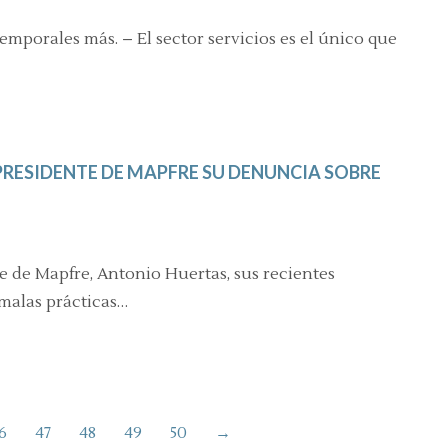
emporales más. – El sector servicios es el único que
PRESIDENTE DE MAPFRE SU DENUNCIA SOBRE
e de Mapfre, Antonio Huertas, sus recientes
malas prácticas…
6
47
48
49
50
→