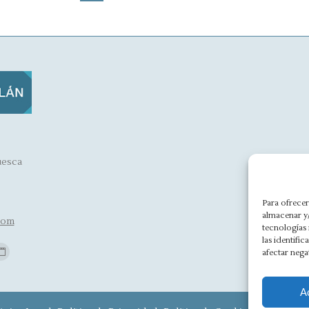
uesca
A
Para ofrecer
almacenar y/
com
tecnologías
las identifi
Find us on:
afectar nega
Website
e
page
A
ns
opens