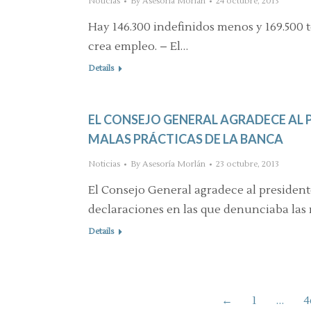
Noticias
By
Asesoría Morlán
24 octubre, 2013
Hay 146.300 indefinidos menos y 169.500 t
crea empleo. – El…
Details
EL CONSEJO GENERAL AGRADECE AL 
MALAS PRÁCTICAS DE LA BANCA
Noticias
By
Asesoría Morlán
23 octubre, 2013
El Consejo General agradece al president
declaraciones en las que denunciaba las 
Details
←
1
…
4