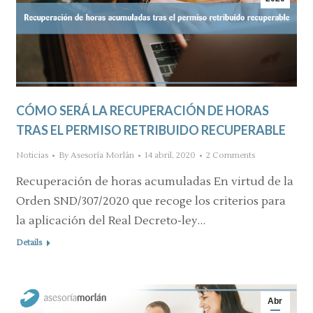
CÓMO SERÁ LA RECUPERACIÓN DE HORAS
TRAS EL PERMISO RETRIBUIDO RECUPERABLE
Noticias
By
Asesoría Morlán
14 abril, 2020
2 Comments
Recuperación de horas acumuladas En virtud de la
Orden SND/307/2020 que recoge los criterios para
la aplicación del Real Decreto-ley…
Details
Abr