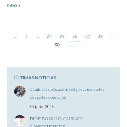
Details
←
1
…
24
25
26
27
28
…
50
→
ÚLTIMAS NOTICIAS
Cambia la cotización del preaviso en los
despidos objetivos
30 julio, 2026
DESPIDO NULO: CAUSAS Y