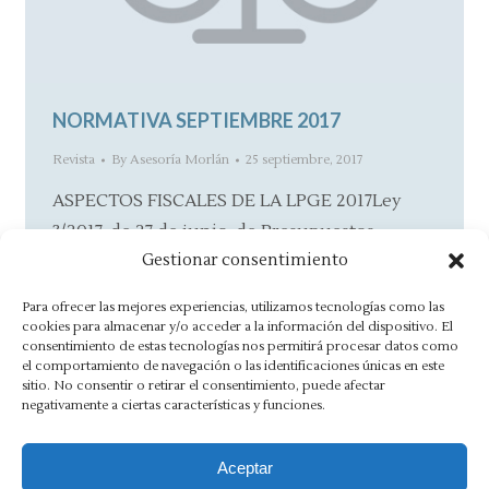
NORMATIVA SEPTIEMBRE 2017
Revista
By
Asesoría Morlán
25 septiembre, 2017
ASPECTOS FISCALES DE LA LPGE 2017Ley
3/2017, de 27 de junio, de Presupuestos
Gestionar consentimiento
Generales del Estado para el año 2017 (BOE…
Para ofrecer las mejores experiencias, utilizamos tecnologías como las
cookies para almacenar y/o acceder a la información del dispositivo. El
consentimiento de estas tecnologías nos permitirá procesar datos como
el comportamiento de navegación o las identificaciones únicas en este
←
1
…
5
6
7
8
9
…
20
sitio. No consentir o retirar el consentimiento, puede afectar
negativamente a ciertas características y funciones.
→
Aceptar